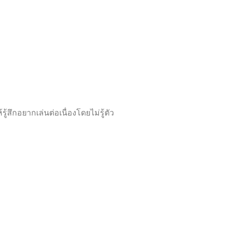
สึกอยากเล่นต่อเนื่องโดยไม่รู้ตัว