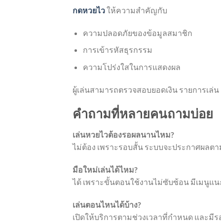
กดหวยไว
ให้ความสำคัญกับ
ความปลอดภัยของข้อมูลสมาชิก
การเข้ารหัสธุรกรรม
ความโปร่งใสในการแสดงผล
ผู้เล่นสามารถตรวจสอบยอดเงิน รายการเล่น 
คำถามที่หลายคนถามบ่อย
เล่นหวยไวต้องรอผลนานไหม?
ไม่ต้อง เพราะรอบสั้น ระบบจะประกาศผลตา
มือใหม่เล่นได้ไหม?
ได้ เพราะขั้นตอนใช้งานไม่ซับซ้อน มีเมนูแ
เล่นตอนไหนได้บ้าง?
เปิดให้บริการตามช่วงเวลาที่กำหนด และมีรอ