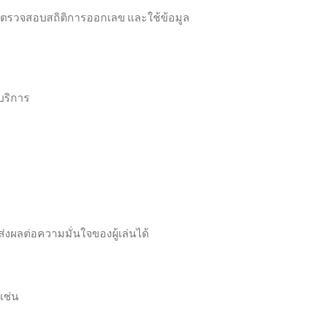
 ตรวจสอบสถิติการออกเลข และใช้ข้อมูล
บริการ
ส่งผลต่อความมั่นใจของผู้เล่นได้
เช่น