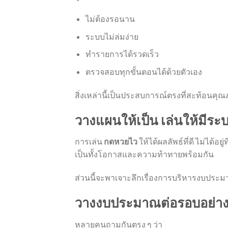
ไม่ต้องรอนาน
ระบบไม่ล่มง่าย
ทำรายการได้รวดเร็ว
ตรวจสอบทุกขั้นตอนได้ด้วยตัวเอง
สิ่งเหล่านี้เป็นประสบการณ์ตรงที่สะท้อน
วางแผนให้เป็น เล่นให้มีร
การเล่น
กดหวยไว
ให้ได้ผลลัพธ์ที่ดี ไม่ได้อย
เป็นทั้งโอกาสและความท้าทายพร้อมกัน
ส่วนนี้จะพาเจาะลึกเรื่องการบริหารงบประมา
วางงบประมาณต่อรอบอย่างไ
หลายคนถามกันตรง ๆ ว่า