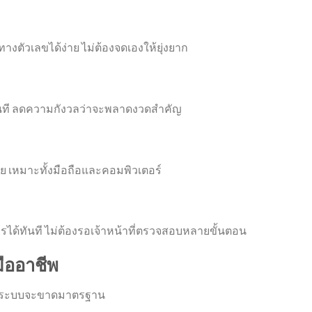
ทางตัวเลขได้ง่าย ไม่ต้องจดเองให้ยุ่งยาก
ันที ลดความกังวลว่าจะพลาดงวดสำคัญ
่าย เหมาะทั้งมือถือและคอมพิวเตอร์
ได้ทันที ไม่ต้องรอเจ้าหน้าที่ตรวจสอบหลายขั้นตอน
ืออาชีพ
่าระบบจะขาดมาตรฐาน