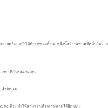
และผลย้อนหลังได้ด้วยตัวเองทั้งหมด สิ่งนี้สร้างความเชื่อมั่น
มเวลาที่กำหนดชัดเจน
นะนำชัดเจน
บต่อเนื่อง ทำให้สามารถเลือกเวลาเล่นได้ยืดหยุ่น