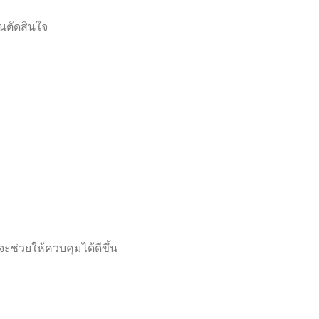
อนตัดสินใจ
ะช่วยให้ควบคุมได้ดีขึ้น