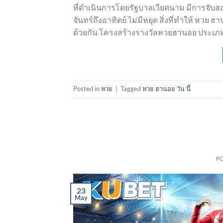
ที่ดำเนินการโดยรัฐบาลเวียดนาม มีการจับส
จันทร์ถึงอาทิตย์ ไม่มีหยุด สิ่งที่ทำให้ หวย 
ด้วยกัน โครงสร้างรางวัลหวยฮานอย ประเภท
Posted in
หวย
|
Tagged
หวย ฮานอย วัน นี้
P
23
May