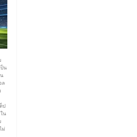
ย
เป็น
ุน
บอล
ย
ต็ป
่ใน
ย
ไม่