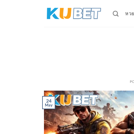
Skip
to
หวย
content
P
24
May