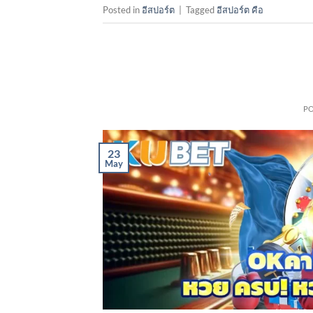
Posted in
อีสปอร์ต
|
Tagged
อีสปอร์ต คือ
P
23
May