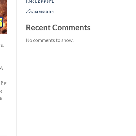
แทงบอลสเต็ป
สล็อต ทดลอง
Recent Comments
No comments to show.
็น
บ
FA
?
อีส
าง
ด