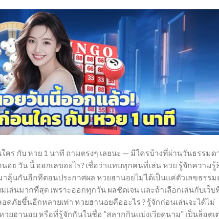
อนใคร กับ หวย 1 นาที ถามตรงๆ เลยนะ — มีใครบ้างที่ผ่านวันธรรมด
อย วัน นี้ ออกเลขอะไร? เชื่อว่าแทบทุกคนที่เล่น หวย รู้จักความรู้
 แล้วก็มาลุ้นกันอีกทีตอนประกาศผล หวยฮานอยไม่ได้เป็นแค่ตัวเลขธรร
เล่นมากที่สุด เพราะออกทุกวัน ผลชัดเจน และถ้าเลือกเล่นกับเว็บที
ปลอดภัยขึ้นอีกหลายเท่า หวยฮานอยคืออะไร ? รู้จักก่อนเล่นจะได้ไม่
นอย หรือที่รู้จักกันในชื่อ “สลากกินแบ่งเวียดนาม” เป็นล็อตเตอ