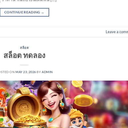
CONTINUE READING
→
Leave a com
สล็อต
สล็อต ทดลอง
OSTED ON
MAY 23, 2026
BY
ADMIN