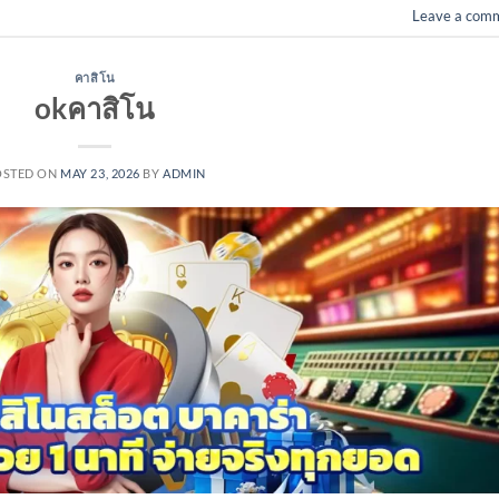
Leave a com
คาสิโน
okคาสิโน
OSTED ON
MAY 23, 2026
BY
ADMIN