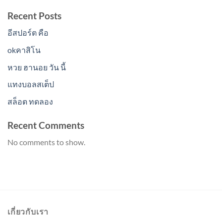
Recent Posts
อีสปอร์ต คือ
okคาสิโน
หวย ฮานอย วัน นี้
แทงบอลสเต็ป
สล็อต ทดลอง
Recent Comments
No comments to show.
เกี่ยวกับเรา