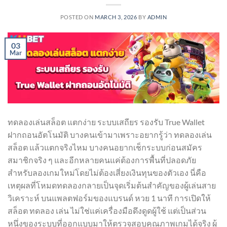
POSTED ON
MARCH 3, 2026
BY
ADMIN
03
Mar
ทดลองเล่นสล็อต แตกง่าย ระบบเสถียร รองรับ True Wallet
ฝากถอนอัตโนมัติ บางคนเข้ามาเพราะอยากรู้ว่า ทดลองเล่น
สล็อต แล้วแตกจริงไหม บางคนอยากเช็กระบบก่อนสมัคร
สมาชิกจริง ๆ และอีกหลายคนแค่ต้องการพื้นที่ปลอดภัย
สำหรับลองเกมใหม่โดยไม่ต้องเสี่ยงเงินทุนของตัวเอง นี่คือ
เหตุผลที่โหมดทดลองกลายเป็นจุดเริ่มต้นสำคัญของผู้เล่นสาย
วิเคราะห์ บนแพลตฟอร์มของแบรนด์ หวย 1 นาที การเปิดให้
สล็อต ทดลอง เล่น ไม่ใช่แค่เครื่องมือดึงดูดผู้ใช้ แต่เป็นส่วน
หนึ่งของระบบที่ออกแบบมาให้ตรวจสอบคุณภาพเกมได้จริง ผู้