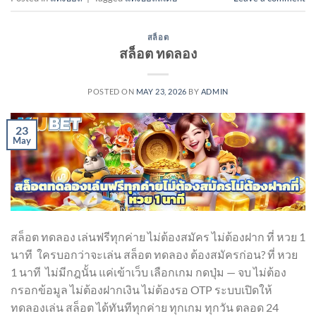
สล็อต
สล็อต ทดลอง
POSTED ON
MAY 23, 2026
BY
ADMIN
23
May
สล็อต ทดลอง เล่นฟรีทุกค่าย ไม่ต้องสมัคร ไม่ต้องฝาก ที่ หวย 1
นาที ใครบอกว่าจะเล่น สล็อต ทดลอง ต้องสมัครก่อน? ที่ หวย
1 นาที ไม่มีกฎนั้น แค่เข้าเว็บ เลือกเกม กดปุ่ม — จบ ไม่ต้อง
กรอกข้อมูล ไม่ต้องฝากเงิน ไม่ต้องรอ OTP ระบบเปิดให้
ทดลองเล่น สล็อต ได้ทันทีทุกค่าย ทุกเกม ทุกวัน ตลอด 24