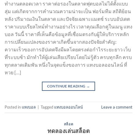
ทำงานตลอดเวลา ราคาต่อรองในตลาดฟุตบอลไม่ได้ตั้งแบบ
สุ่ม แต่เกิดจากการคำนวณความน่าจะเป็น ฟอร์มทีม สถิติย้อน
หลัง ปริมาณเงินในตลาด และปัจจัยเฉพาะแมตช์ ระบบอัปเดต
ราคาแบบเรียลไทม์ทำงานอย่างไร เวลาคุณเลือกคู่ในเมนู แทง
บอล วันนี้ ราคาที่เห็นคือข้อมูลที่เชื่อมตรงกับผู้ให้บริการหลัก
การเปลี่ยนแปลงของราคาเกิดขึ้นจากสองปัจจัยสำคัญ:
ความเร็วของการอัปเดตจึงมีผลโดยตรงต่อกำไรระยะยาว เว็บ
ที่ระบบช้า มักทำให้ผู้เล่นเสียเปรียบโดยไม่รู้ตัว ครบทุกลีก ครบ
ทุกตลาดเดิมพัน หนึ่งในจุดแข็งของการ แทงบอลออนไลน์ ที่
หวย […]
CONTINUE READING
→
Posted in
แทงบอล
|
Tagged
แทงบอลออนไลน์
Leave a comment
สล็อต
ทดลองเล่นสล็อต