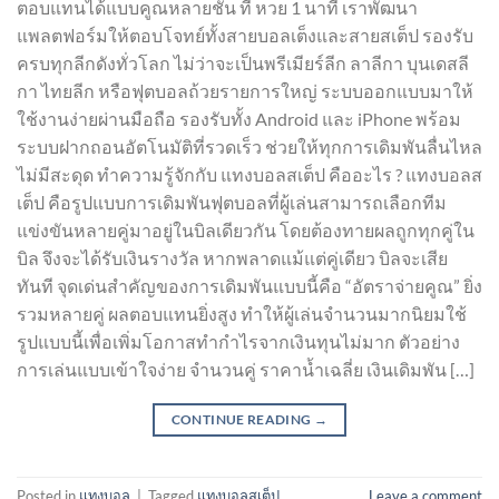
ตอบแทนได้แบบคูณหลายชั้น ที่ หวย 1 นาที เราพัฒนา
แพลตฟอร์มให้ตอบโจทย์ทั้งสายบอลเต็งและสายสเต็ป รองรับ
ครบทุกลีกดังทั่วโลก ไม่ว่าจะเป็นพรีเมียร์ลีก ลาลีกา บุนเดสลี
กา ไทยลีก หรือฟุตบอลถ้วยรายการใหญ่ ระบบออกแบบมาให้
ใช้งานง่ายผ่านมือถือ รองรับทั้ง Android และ iPhone พร้อม
ระบบฝากถอนอัตโนมัติที่รวดเร็ว ช่วยให้ทุกการเดิมพันลื่นไหล
ไม่มีสะดุด ทำความรู้จักกับ แทงบอลสเต็ป คืออะไร ? แทงบอลส
เต็ป คือรูปแบบการเดิมพันฟุตบอลที่ผู้เล่นสามารถเลือกทีม
แข่งขันหลายคู่มาอยู่ในบิลเดียวกัน โดยต้องทายผลถูกทุกคู่ใน
บิล จึงจะได้รับเงินรางวัล หากพลาดแม้แต่คู่เดียว บิลจะเสีย
ทันที จุดเด่นสำคัญของการเดิมพันแบบนี้คือ “อัตราจ่ายคูณ” ยิ่ง
รวมหลายคู่ ผลตอบแทนยิ่งสูง ทำให้ผู้เล่นจำนวนมากนิยมใช้
รูปแบบนี้เพื่อเพิ่มโอกาสทำกำไรจากเงินทุนไม่มาก ตัวอย่าง
การเล่นแบบเข้าใจง่าย จำนวนคู่ ราคาน้ำเฉลี่ย เงินเดิมพัน […]
CONTINUE READING
→
Posted in
แทงบอล
|
Tagged
แทงบอลสเต็ป
Leave a comment