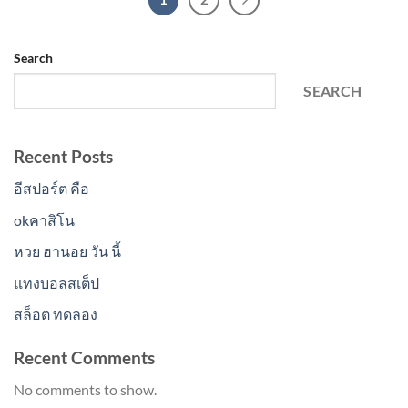
Search
SEARCH
Recent Posts
อีสปอร์ต คือ
okคาสิโน
หวย ฮานอย วัน นี้
แทงบอลสเต็ป
สล็อต ทดลอง
Recent Comments
No comments to show.