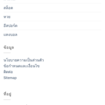
สล็อต
หวย
อีสปอร์ต
แทงบอล
ข้อมูล
นโยบายความเป็นส่วนตัว
ข้อกำหนดและเงื่อนไข
ติดต่อ
Sitemap
ที่อยู่