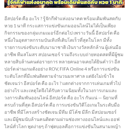
อีสปอร์ต คือ อะไร ? รู้จักกีฬาแห่งอนาคต พร้อมเดิมพันสดกับ
หวย 1 นาที กระแสการแข่งขันเกมออนไลน์ไม่ได้เป็นเพียง
กิจกรรมของกลุ่มเกมเมอร์อีกต่อไป เพราะวันนี้ อีสปอร์ต คือ
หนึ่งในอุตสาหกรรมบันเทิงที่เติบโตเร็วที่สุดในโลก มีทั้ง
รายการแข่งขันระดับนานาชาติ เงินรางวัลหลักล้าน ผู้เล่นมือ
อาชีพ ทีมสโมสร สปอนเซอร์ รวมถึงระบบถ่ายทอดสดที่มีผู้ชม
หลายสิบล้านคนต่อรายการ หลายคนอาจเคยได้ยินคำว่า อีส
ปอร์ต ผ่านเกมดังอย่าง ROV, FIFA Online 4 หรือการแข่งขัน
ระดับโลกที่มีแฟนติดตามจำนวนมหาศาล แต่ยังไม่เข้าใจ
ชัดเจนว่า อีสปอร์ต คือ อะไร ? แตกต่างจากการเล่นเกมทั่วไป
อย่างไร และเหตุใดจึงได้รับความนิยมทั้งในวงการเกมและ
วงการเดิมพันออนไลน์ อีสปอร์ต คือ อะไร กันแน่ — นิยามที่
ครบถ้วนที่สุด อีสปอร์ต คือ การแข่งขันวิดีโอเกมในระดับมือ
อาชีพ ที่มีโครงสร้างชัดเจน มีทีม มีโค้ช มีลีก มีสปอนเซอร์
และมีผู้ชมนับล้านคนติดตามผ่านช่องทางออนไลน์และออฟ
ไลน์ทั่วโลก พูดง่ายๆ ถ้าฟุตบอลคือการแข่งขันในสนามหญ้า