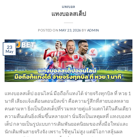
แทงบอล
แทงบอลสเต็ป
POSTED ON
MAY 23, 2026
BY
ADMIN
23
May
แทงบอลสเต็ป ออนไลน์ มือถือก็แทงได้ จ่ายจริงทุกบิล ที่ หวย 1
นาที เสียงแจ้งเตือนตอนบิลเข้า คือความรู้สึกที่สายบอลหลาย
คนตามหา ยิ่งเป็นบิลสเต็ปที่รวมหลายคู่แล้วแตกได้ในคืนเดียว
ความตื่นเต้นยิ่งเพิ่มขึ้นหลายเท่า นั่นจึงเป็นเหตุผลที่ แทงบอลส
เต็ป กลายเป็นรูปแบบการเดิมพันยอดนิยมของทั้งมือใหม่และ
นักเดิมพันสายจริงจัง เพราะใช้ทุนไม่สูง แต่มีโอกาสลุ้นผล