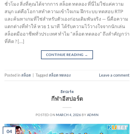
ชั่วโมง สิ่งที่คุณได้จากการ สล็อต ทดลอง ที่นี่ไม่ใช่แค่ความ
สนุก แต่คือโอกาสทำความเข้าใจเกม ฝึกระบบ ทดสอบ RTP
และค้นหาเกมที่ใช่สำหรับตัวเองก่อนเดิมพันจริง — นี่คือความ
แตกต่างที่ทำให้ หวย 1 นาที ได้รับความไว้วางใจจากนักเล่น
สล็อตมืออาชีพทั่วประเทศ ทำไม “สล็อต ทดลอง” ถึงสำคัญกว่า
ที่คิด ? […]
CONTINUE READING
→
Posted in
สล็อต
|
Tagged
สล็อต ทดลอง
Leave a comment
อีสปอร์ต
กีฬาอีสปอร์ต
POSTED ON
MARCH 4, 2026
BY
ADMIN
04