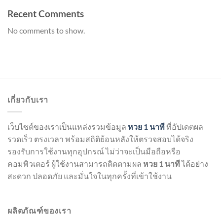
Recent Comments
No comments to show.
เกี่ยวกับเรา
เว็บไซต์ของเราเป็นแหล่งรวมข้อมูล
หวย 1 นาที
ที่อัปเดตผล
รวดเร็ว ตรงเวลา พร้อมสถิติย้อนหลังให้ตรวจสอบได้จริง
รองรับการใช้งานทุกอุปกรณ์ ไม่ว่าจะเป็นมือถือหรือ
คอมพิวเตอร์ ผู้ใช้งานสามารถติดตามผล
หวย 1 นาที
ได้อย่าง
สะดวก ปลอดภัย และมั่นใจในทุกครั้งที่เข้าใช้งาน
ผลิตภัณฑ์ของเรา