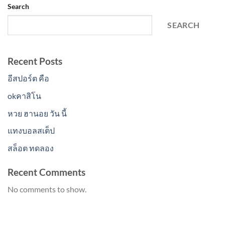
Search
SEARCH
Recent Posts
อีสปอร์ต คือ
okคาสิโน
หวย ฮานอย วัน นี้
แทงบอลสเต็ป
สล็อต ทดลอง
Recent Comments
No comments to show.