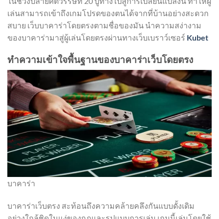
ในช่วงปลายศตวรรษที่ 20 ปูทางไปสู่การเปลี่ยนแปลงนี้ ทำให้ผู้
เล่นสามารถเข้าถึงเกมโปรดของตนได้จากที่บ้านอย่างสะดวก
สบาย เว็บบาคาร่าโดยตรงตามชื่อของมัน นำความสง่างาม
ของบาคาร่ามาสู่ผู้เล่นโดยตรงผ่านทางเว็บเบราว์เซอร์
Kubet
ทำความเข้าใจพื้นฐานของบาคาร่าเว็บโดยตรง
บาคาร่า
บาคาร่าเว็บตรง สะท้อนถึงความคล้ายคลึงกันแบบดั้งเดิม
อย่างใกล้ชิดในแง่ของกฎและรูปแบบการเล่น เกมนี้เล่นโดยใช้