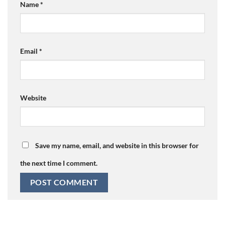
Name
*
Email
*
Website
Save my name, email, and website in this browser for
the next time I comment.