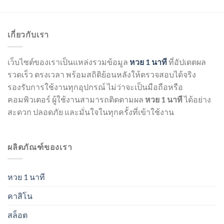
เกี่ยวกับเรา
เว็บไซต์ของเราเป็นแหล่งรวมข้อมูล
หวย 1 นาที
ที่อัปเดตผล
รวดเร็ว ตรงเวลา พร้อมสถิติย้อนหลังให้ตรวจสอบได้จริง
รองรับการใช้งานทุกอุปกรณ์ ไม่ว่าจะเป็นมือถือหรือ
คอมพิวเตอร์ ผู้ใช้งานสามารถติดตามผล
หวย 1 นาที
ได้อย่าง
สะดวก ปลอดภัย และมั่นใจในทุกครั้งที่เข้าใช้งาน
ผลิตภัณฑ์ของเรา
หวย 1 นาที
คาสิโน
สล็อต