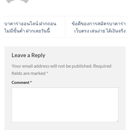
บาคาร่าออนไลน์ ฝากถอน
ข้อดีของการสมัครบาคาร่า
ไม่มีขั้นต่ำ ฝากเลยวันนี้
เว็บตรง เล่นง่าย ได้เงินจริง
Leave a Reply
Your email address will not be published.
Required
fields are marked
*
Comment
*