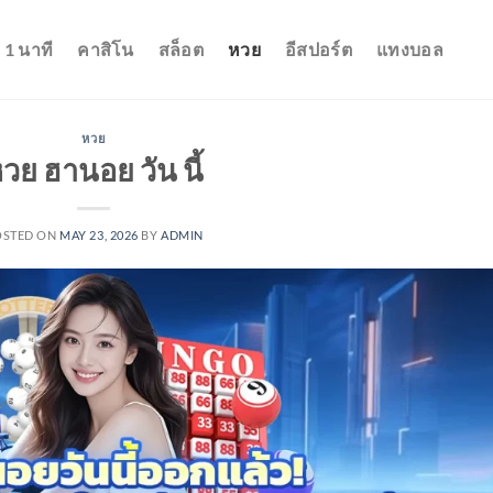
 1 นาที
คาสิโน
สล็อต
หวย
อีสปอร์ต
แทงบอล
หวย
วย ฮานอย วัน นี้
OSTED ON
MAY 23, 2026
BY
ADMIN