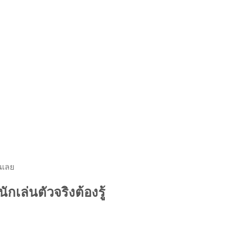
นเลย
ักเล่นตัวจริงต้องรู้