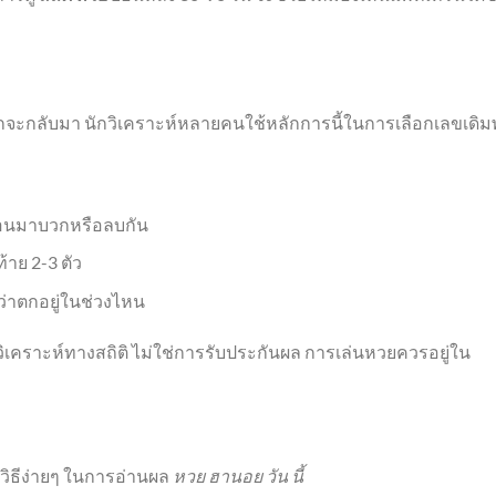
ักจะกลับมา นักวิเคราะห์หลายคนใช้หลักการนี้ในการเลือกเลขเดิม
ก่อนมาบวกหรือลบกัน
าย 2-3 ตัว
่าตกอยู่ในช่วงไหน
ิเคราะห์ทางสถิติ ไม่ใช่การรับประกันผล การเล่นหวยควรอยู่ใน
ือวิธีง่ายๆ ในการอ่านผล
หวย ฮานอย วัน นี้