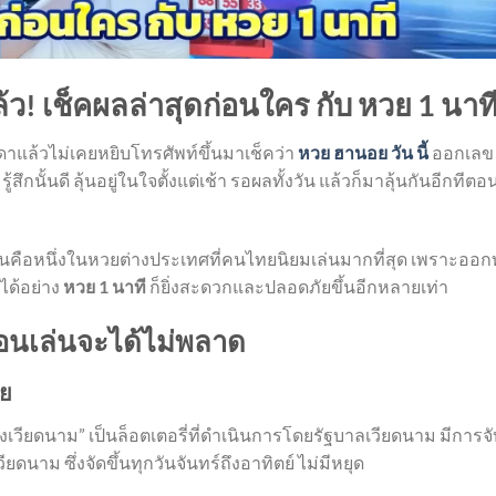
้ว! เช็คผลล่าสุดก่อนใคร กับ หวย 1 นาท
าแล้วไม่เคยหยิบโทรศัพท์ขึ้นมาเช็คว่า
หวย ฮานอย วัน นี้
ออกเลข
รู้สึกนั้นดี ลุ้นอยู่ในใจตั้งแต่เช้า รอผลทั้งวัน แล้วก็มาลุ้นกันอีกทีตอ
นคือหนึ่งในหวยต่างประเทศที่คนไทยนิยมเล่นมากที่สุด เพราะออก
อได้อย่าง
หวย 1 นาที
ก็ยิ่งสะดวกและปลอดภัยขึ้นอีกหลายเท่า
่อนเล่นจะได้ไม่พลาด
อย
่งเวียดนาม” เป็นล็อตเตอรี่ที่ดำเนินการโดยรัฐบาลเวียดนาม มีการจั
ม ซึ่งจัดขึ้นทุกวันจันทร์ถึงอาทิตย์ ไม่มีหยุด