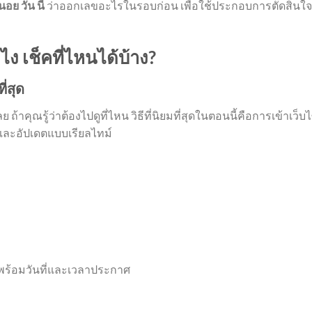
อย วัน นี้
ว่าออกเลขอะไรในรอบก่อน เพื่อใช้ประกอบการตัดสินใ
ไง เช็คที่ไหนได้บ้าง?
ี่สุด
ย ถ้าคุณรู้ว่าต้องไปดูที่ไหน วิธีที่นิยมที่สุดในตอนนี้คือการเข้าเว็บ
ละอัปเดตแบบเรียลไทม์
 พร้อมวันที่และเวลาประกาศ