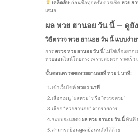
เคล็ดลับ:
ก่อนซื้อทุกครั้ง ควรเช็ค
หวย ฮาน
เสมอ
ผล หวย ฮานอย วัน นี้ — ดูยัง
วิธีตรวจ หวย ฮานอย วัน นี้ แบบง่ายท
การ
ตรวจ หวย ฮานอย วัน นี้
ไม่ใช่เรื่องยากเล
หวยออนไลน์โดยตรง เพราะสะดวก รวดเร็ว แ
ขั้นตอนตรวจผลหวยฮานอยที่ หวย 1 นาที:
เข้าเว็บไซต์
หวย 1 นาที
เลือกเมนู “ผลหวย” หรือ “ตรวจหวย”
เลือก “หวยฮานอย” จากรายการ
ระบบจะแสดง
ผล หวย ฮานอย วัน นี้
ทันที
สามารถย้อนดูผลย้อนหลังได้ด้วย