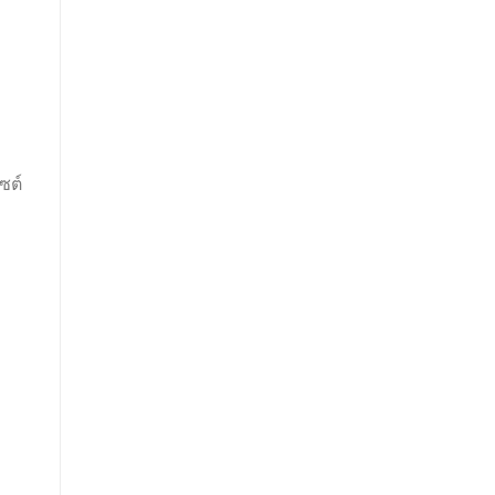
จ
ไซต์