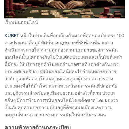
เว็บพนันออนไลน์
KUBET
หนึ่งในประเด็นที่ถกเถียงกันมากที่สุดของ เว็บตรง 100
ต่างประเทศ คือภูมิทัศน์ทางกฎหมายที่ซับซ้อนที่พวกเขา
ดำเนินการภายใน ความถูกต้องตามกฎหมายของการพนัน
ออนไลน์นั้นแตกต่างกันไปในแต่ละประเทศ และเว็บไซต์เหล่า
นี้มักจะให้บริการลูกค้าในเขตอำนาจศาลที่แตกต่างกัน บาง
ประเทศยอมรับการพนันออนไลน์และได้กำหนดกรอบการ
กำกับดูแลเพื่อออกใบอนุญาตและดูแลผู้ประกอบการต่าง
ประเทศ เพื่อให้มั่นใจว่าสภาพแวดล้อมการพนันที่ปลอดภัย
และยุติธรรมสำหรับพลเมืองของตน อย่างไรก็ตาม ประเท
ศอื่นๆ มีการห้ามการพนันออนไลน์โดยเด็ดขาด โดยมองว่า
เป็นภัยคุกคามต่อความเป็นอยู่ที่ดีของพลเมืองและความ
สมบูรณ์ของอุตสาหกรรมการพนันในท้องถิ่นของตน
ความท้าทายด้านกฎระเบียบ