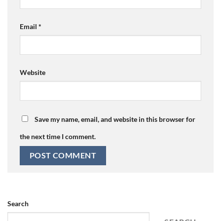
Email
*
Website
Save my name, email, and website in this browser for
the next time I comment.
Search