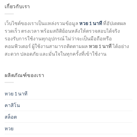
เกี่ยวกับเรา
เว็บไซต์ของเราเป็นแหล่งรวมข้อมูล
หวย 1 นาที
ที่อัปเดตผล
รวดเร็ว ตรงเวลา พร้อมสถิติย้อนหลังให้ตรวจสอบได้จริง
รองรับการใช้งานทุกอุปกรณ์ ไม่ว่าจะเป็นมือถือหรือ
คอมพิวเตอร์ ผู้ใช้งานสามารถติดตามผล
หวย 1 นาที
ได้อย่าง
สะดวก ปลอดภัย และมั่นใจในทุกครั้งที่เข้าใช้งาน
ผลิตภัณฑ์ของเรา
หวย 1 นาที
คาสิโน
สล็อต
หวย