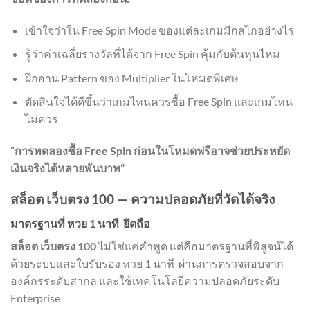
เข้าใจว่าใน Free Spin Mode ของแต่ละเกมมีกลไกอย่างไร
รู้ว่าค่าเฉลี่ยรางวัลที่ได้จาก Free Spin คุ้มกับต้นทุนไหม
ฝึกอ่าน Pattern ของ Multiplier ในโหมดพิเศษ
ตัดสินใจได้ดีขึ้นว่าเกมไหนควรซื้อ Free Spin และเกมไหน
ไม่ควร
“การทดลองซื้อ Free Spin ก่อนในโหมดฟรีอาจช่วยประหยัด
เงินจริงได้หลายพันบาท”
สล็อต เว็บตรง 100 — ความปลอดภัยที่วัดได้จริง
มาตรฐานที่ หวย 1 นาที ยึดถือ
สล็อต เว็บตรง 100
ไม่ใช่แค่คำพูด แต่คือมาตรฐานที่พิสูจน์ได้
ด้วยระบบและใบรับรอง หวย 1 นาที ผ่านการตรวจสอบจาก
องค์กรระดับสากล และใช้เทคโนโลยีความปลอดภัยระดับ
Enterprise