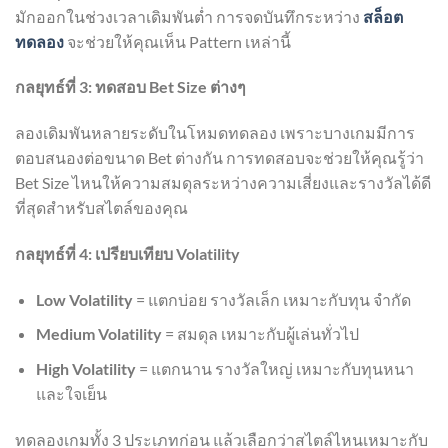
มักออกในช่วงเวลาเดิมพันต่ำ การจดบันทึกระหว่าง
สล็อต
ทดลอง
จะช่วยให้คุณเห็น Pattern เหล่านี้
กลยุทธ์ที่ 3: ทดสอบ Bet Size ต่างๆ
ลองเดิมพันหลายระดับในโหมดทดลอง เพราะบางเกมมีการ
ตอบสนองต่อขนาด Bet ต่างกัน การทดสอบจะช่วยให้คุณรู้ว่า
Bet Size ไหนให้ความสมดุลระหว่างความเสี่ยงและรางวัลได้ดี
ที่สุดสำหรับสไตล์ของคุณ
กลยุทธ์ที่ 4: เปรียบเทียบ Volatility
Low Volatility
= แตกบ่อย รางวัลเล็ก เหมาะกับทุน จำกัด
Medium Volatility
= สมดุล เหมาะกับผู้เล่นทั่วไป
High Volatility
= แตกนาน รางวัลใหญ่ เหมาะกับทุนหนา
และใจเย็น
ทดลองเกมทั้ง 3 ประเภทก่อน แล้วเลือกว่าสไตล์ไหนเหมาะกับ