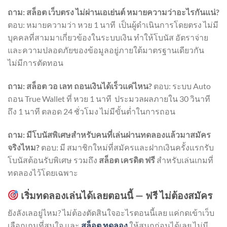
ถาม: สล็อต เว็บตรง ไม่ผ่านเอเย่นต์ หมายความว่าอะไรกันแน่?
ตอบ: หมายความว่า หวย 1 นาที เป็นผู้ดำเนินการโดยตรง ไม่มี
บุคคลที่สามมาเกี่ยวข้องในระบบเงิน ทำให้โบนัส อัตราจ่าย
และความปลอดภัยของข้อมูลอยู่ภายใต้มาตรฐานเดียวกัน
ไม่มีการตัดทอน
ถาม: สล็อต วอ เลท ถอนเงินได้เร็วแค่ไหน?
ตอบ: ระบบ Auto
ถอน True Wallet ที่ หวย 1 นาที ประมวลผลภายใน 30 วินาที
ถึง 1 นาที ตลอด 24 ชั่วโมง ไม่มีขั้นต่ำในการถอน
ถาม: มีโบนัสพิเศษสำหรับคนที่เล่นผ่านทดลองแล้วมาสมัคร
จริงไหม?
ตอบ: มี สมาชิกใหม่ที่สมัครและฝากเงินครั้งแรกรับ
โบนัสต้อนรับพิเศษ รวมถึง
สล็อต เครดิต ฟรี
สำหรับเล่นเกมที่
ทดลองไว้โดยเฉพาะ
เริ่มทดลองเล่นได้เลยตอนนี้ — ฟรี ไม่ต้องสมัคร
ยังลังเลอยู่ไหม? ไม่ต้องตัดสินใจอะไรตอนนี้เลย แค่กดเข้าเว็บ
เลือกเกมที่สนใจ และ
สล็อต ทดลอง
ให้สนุกก่อนได้เลย ไม่มี