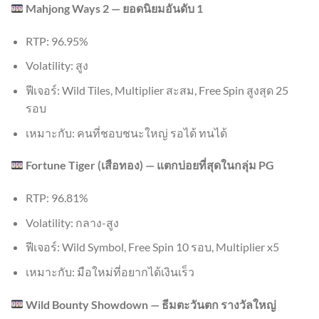
Mahjong Ways 2 — ยอดนิยมอันดับ 1
RTP: 96.95%
Volatility: สูง
ฟีเจอร์: Wild Tiles, Multiplier สะสม, Free Spin สูงสุด 25
รอบ
เหมาะกับ: คนที่ชอบชนะใหญ่ รอได้ ทนได้
Fortune Tiger (เสือทอง) — แตกบ่อยที่สุดในกลุ่ม PG
RTP: 96.81%
Volatility: กลาง-สูง
ฟีเจอร์: Wild Symbol, Free Spin 10 รอบ, Multiplier x5
เหมาะกับ: มือใหม่ที่อยากได้เงินเร็ว
Wild Bounty Showdown — ธีมตะวันตก รางวัลใหญ่