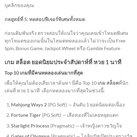
บุคลิกของคุณ
กลยุทธ์ที่ 5: ทดสอบฟีเจอร์พิเศษทั้งหมด
ก่อนเดิมพันจริง ตรวจสอบให้แน่ใจว่าคุณเคยเข้าโหมดพิเศษ
ทุกโหมดของเกมนั้นในโหมดทดลองแล้ว ไม่ว่าจะเป็น Free
Spin, Bonus Game, Jackpot Wheel หรือ Gamble Feature
เกม สล็อต ยอดนิยมประจำสัปดาห์ที่ หวย 1 นาที
Top 10 เกมที่มีคนทดลองเล่นมากที่สุด
เพื่อให้คุณไม่ต้องเสียเวลาค้นหา นี่คือ Top 10
เกม สล็อต
ที่นัก
เล่นที่ หวย 1 นาที เลือกทดลองมากที่สุดในช่วงนี้:
Mahjong Ways 2
(PG Soft) — อันดับ 1 ยอดนิยมต่อเนื่อง
Fortune Tiger
(PG Soft) — เสือทองที่ไม่เคยหยุดแตก
Starlight Princess
(Pragmatic) — เจ้าหญิงดาวขวัญใจ
Gates of Olympus
(Pragmatic) — โอลิมปัสเปิดประตูรางวัล