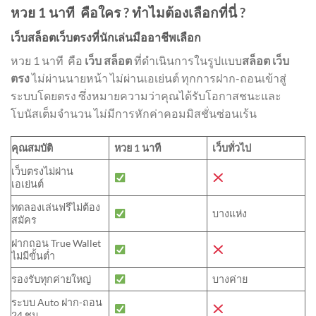
หวย 1 นาที คือใคร ? ทำไมต้องเลือกที่นี่ ?
เว็บสล็อตเว็บตรงที่นักเล่นมืออาชีพเลือก
หวย 1 นาที คือ
เว็บ สล็อต
ที่ดำเนินการในรูปแบบ
สล็อต เว็บ
ตรง
ไม่ผ่านนายหน้า ไม่ผ่านเอเย่นต์ ทุกการฝาก-ถอนเข้าสู่
ระบบโดยตรง ซึ่งหมายความว่าคุณได้รับโอกาสชนะและ
โบนัสเต็มจำนวน ไม่มีการหักค่าคอมมิสชั่นซ่อนเร้น
คุณสมบัติ
หวย 1 นาที
เว็บทั่วไป
เว็บตรงไม่ผ่าน
เอเย่นต์
ทดลองเล่นฟรีไม่ต้อง
บางแห่ง
สมัคร
ฝากถอน True Wallet
ไม่มีขั้นต่ำ
รองรับทุกค่ายใหญ่
บางค่าย
ระบบ Auto ฝาก-ถอน
24 ชม.