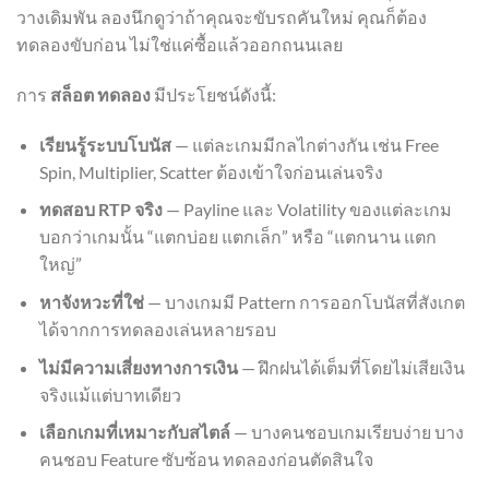
วางเดิมพัน ลองนึกดูว่าถ้าคุณจะขับรถคันใหม่ คุณก็ต้อง
ทดลองขับก่อน ไม่ใช่แค่ซื้อแล้วออกถนนเลย
การ
สล็อต ทดลอง
มีประโยชน์ดังนี้:
เรียนรู้ระบบโบนัส
— แต่ละเกมมีกลไกต่างกัน เช่น Free
Spin, Multiplier, Scatter ต้องเข้าใจก่อนเล่นจริง
ทดสอบ RTP จริง
— Payline และ Volatility ของแต่ละเกม
บอกว่าเกมนั้น “แตกบ่อย แตกเล็ก” หรือ “แตกนาน แตก
ใหญ่”
หาจังหวะที่ใช่
— บางเกมมี Pattern การออกโบนัสที่สังเกต
ได้จากการทดลองเล่นหลายรอบ
ไม่มีความเสี่ยงทางการเงิน
— ฝึกฝนได้เต็มที่โดยไม่เสียเงิน
จริงแม้แต่บาทเดียว
เลือกเกมที่เหมาะกับสไตล์
— บางคนชอบเกมเรียบง่าย บาง
คนชอบ Feature ซับซ้อน ทดลองก่อนตัดสินใจ