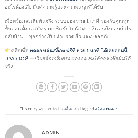
อะไรต้องเสีย มีแต่ความรู้และความสนุกที่ได้รับ
เมื่อพร้อมจะเดิมพันจริง ระบบของ หวย 1 นาที รองรับคุณทุก
ขั้นตอน ตั้งแต่สมัครสมาชิก รับโบนัส ฝากเงิน จนถึงถอนกำไร
กลับบ้าน — ทุกอย่างเรียบง่าย รวดเร็ว และปลอดภัย
คลิกเพื่อ
ทดลองเล่นสล็อต ฟรีที่ หวย 1 นาที ได้เลยตอนนี้
หวย 1 นาที
— เว็บสล็อตเว็บตรง ทดลองเล่นได้ก่อน เชื่อมั่นได้
จริง
This entry was posted in
สล็อต
and tagged
สล็อต ทดลอง
.
ADMIN