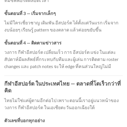
ทีมซัพพอร์ตตลอดเวลา
ขั้นตอนที่ 3 — เริ่มจากเล็กๆ
ไม่มีใครเชี่ยวชาญ เดิมพัน อีสปอร์ต ได้ตั้งแต่วันแรก เริ่มจาก
งบน้อยๆ เรียนรู้ pattern ของตลาด แล้วค่อยขยับขึ้น
ขั้นตอนที่ 4 — ติดตามข่าวสาร
วงการ กีฬาอีสปอร์ต เปลี่ยนเร็ว การ อีสปอร์ต แข่ง ในแต่ละ
สัปดาห์มีผลลัพธ์ที่กระทบกับทีมและผู้เล่น การติดตาม roster
changes และ patch notes จะให้ edge ที่คนส่วนใหญ่ไม่มี
กีฬาอีสปอร์ต ในประเทศไทย — ตลาดที่โตเร็วกว่าที่
คิด
ไทยไม่ใช่แค่ผู้ตามอีกต่อไป เพราะตอนนี้เราอยู่แนวหน้าของ
วงการ กีฬาอีสปอร์ต ในเอเชียตะวันออกเฉียงใต้
ตัวเลขที่บอกทุกอย่าง