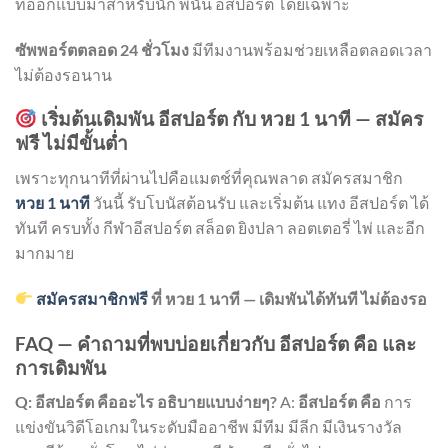
ที่ออกแบบมาสำหรับนัก พนัน อีสปอร์ต โดยเฉพาะ
ซัพพอร์ตตลอด 24 ชั่วโมง
มีทีมงานพร้อมช่วยเหลือตลอดเวลา
ไม่ต้องรอนาน
เริ่มต้นเดิมพัน อีสปอร์ต กับ หวย 1 นาที — สมัคร
ฟรี ไม่มีขั้นต่ำ
เพราะทุกนาทีที่ผ่านไปคือแมตช์ที่คุณพลาด สมัครสมาชิก
หวย 1 นาที
วันนี้ รับโบนัสต้อนรับ และเริ่มต้น แทง อีสปอร์ต ได้
ทันที ครบทั้ง กีฬาอีสปอร์ต สล็อต ยิงปลา ลอตเตอรี่ ไพ่ และอีก
มากมาย
สมัครสมาชิกฟรี
ที่ หวย 1 นาที — เดิมพันได้ทันที ไม่ต้องรอ
FAQ — คำถามที่พบบ่อยเกี่ยวกับ อีสปอร์ต คือ และ
การเดิมพัน
Q: อีสปอร์ต คืออะไร อธิบายแบบง่ายๆ?
A:
อีสปอร์ต คือ
การ
แข่งขันวิดีโอเกมในระดับมืออาชีพ มีทีม มีลีก มีเงินรางวัล