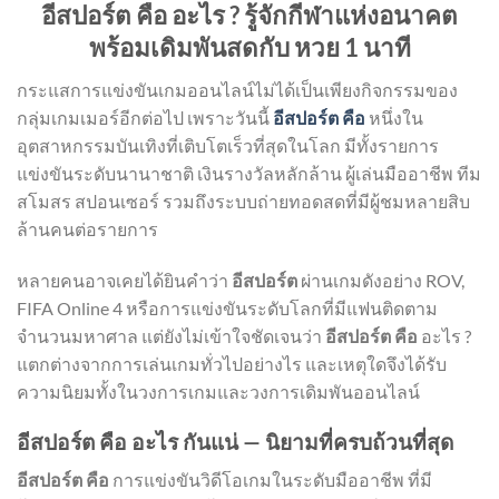
อีสปอร์ต คือ อะไร ? รู้จักกีฬาแห่งอนาคต
พร้อมเดิมพันสดกับ หวย 1 นาที
กระแสการแข่งขันเกมออนไลน์ไม่ได้เป็นเพียงกิจกรรมของ
กลุ่มเกมเมอร์อีกต่อไป เพราะวันนี้
อีสปอร์ต คือ
หนึ่งใน
อุตสาหกรรมบันเทิงที่เติบโตเร็วที่สุดในโลก มีทั้งรายการ
แข่งขันระดับนานาชาติ เงินรางวัลหลักล้าน ผู้เล่นมืออาชีพ ทีม
สโมสร สปอนเซอร์ รวมถึงระบบถ่ายทอดสดที่มีผู้ชมหลายสิบ
ล้านคนต่อรายการ
หลายคนอาจเคยได้ยินคำว่า
อีสปอร์ต
ผ่านเกมดังอย่าง ROV,
FIFA Online 4 หรือการแข่งขันระดับโลกที่มีแฟนติดตาม
จำนวนมหาศาล แต่ยังไม่เข้าใจชัดเจนว่า
อีสปอร์ต คือ
อะไร ?
แตกต่างจากการเล่นเกมทั่วไปอย่างไร และเหตุใดจึงได้รับ
ความนิยมทั้งในวงการเกมและวงการเดิมพันออนไลน์
อีสปอร์ต คือ อะไร กันแน่ — นิยามที่ครบถ้วนที่สุด
อีสปอร์ต คือ
การแข่งขันวิดีโอเกมในระดับมืออาชีพ ที่มี