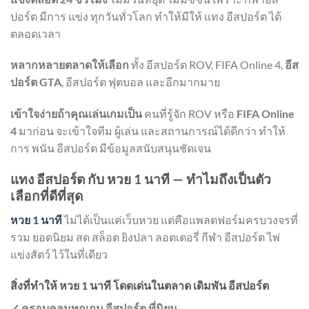
ปอร์ต มีการ แข่ง ทุกวันทั่วโลก ทำให้มีให้ แทง อีสปอร์ต ได้
ตลอดเวลา
หลากหลายตลาดให้เลือก
ทั้ง อีสปอร์ต ROV, FIFA Online 4,
อีส
ปอร์ต GTA
, อีสปอร์ต ฟุตบอล และอีกมากมาย
เข้าใจง่ายถ้าคุณเล่นเกมเป็น
คนที่รู้จัก ROV หรือ
FIFA Online
4
มาก่อน จะเข้าใจทีม ผู้เล่น และสถานการณ์ได้ดีกว่า ทำให้
การ พนัน อีสปอร์ต มีข้อมูลสนับสนุนชัดเจน
แทง อีสปอร์ต กับ หวย 1 นาที — ทำไมถึงเป็นตัว
เลือกที่ดีที่สุด
หวย 1 นาที
ไม่ได้เป็นแค่เว็บหวย แต่คือแพลตฟอร์มครบวงจรที่
รวม ยอดนิยม สด สล็อต ยิงปลา ลอตเตอรี่ กีฬา อีสปอร์ต ไพ่
แข่งสัตว์ ไว้ในที่เดียว
สิ่งที่ทำให้ หวย 1 นาที โดดเด่นในตลาด เดิมพัน อีสปอร์ต
✓ ครอบคลุมทุกเกม อีสปอร์ต ที่นิยม