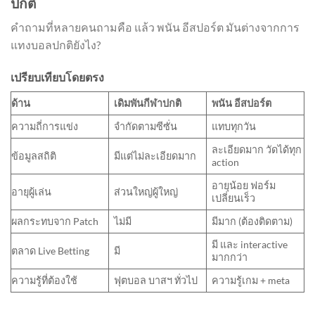
ปกติ
คำถามที่หลายคนถามคือ แล้ว พนัน อีสปอร์ต มันต่างจากการ
แทงบอลปกติยังไง?
เปรียบเทียบโดยตรง
ด้าน
เดิมพันกีฬาปกติ
พนัน อีสปอร์ต
ความถี่การแข่ง
จำกัดตามซีซั่น
แทบทุกวัน
ละเอียดมาก วัดได้ทุก
ข้อมูลสถิติ
มีแต่ไม่ละเอียดมาก
action
อายุน้อย ฟอร์ม
อายุผู้เล่น
ส่วนใหญ่ผู้ใหญ่
เปลี่ยนเร็ว
ผลกระทบจาก Patch
ไม่มี
มีมาก (ต้องติดตาม)
มี และ interactive
ตลาด Live Betting
มี
มากกว่า
ความรู้ที่ต้องใช้
ฟุตบอล บาสฯ ทั่วไป
ความรู้เกม + meta