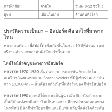
การฝึกซ้อม
ตามใจ
วันละ 8-12 ชั่วโมง
ผู้ชม
เพื่อนในเกม
ล้านคนทั่วโลก
ประวัติความเป็นมา — อีสปอร์ต คือ อะไรที่มาจาก
ไหน
หลายคนคิดว่า
อีสปอร์ต
เพิ่งเกิดขึ้นในช่วง 10 ปีที่ผ่านมา แต่
จริงๆ แล้ว รากของมันฝังลึกกว่านั้นมาก
ไทม์ไลน์สำคัญของวงการอีสปอร์ต
ทศวรรษ 1970-1980
เริ่มต้นจากการแข่งขัน Arcade ใน
อเมริกา โดยเฉพาะเกม Space Invaders ที่มีผู้เข้าร่วมแข่งขัน
กว่า 10,000 คน — นั่นคือจุดกำเนิดที่แท้จริงของ กีฬาอีสปอร์ต
ทศวรรษ 1990
เกาหลีใต้กลายเป็นผู้นำ เมื่อ StarCraft กลาย
เป็นกีฬาแห่งชาติอย่างไม่เป็นทางการ มีการถ่ายทอดสดทาง
โทรทัศน์ มีนักกีฬามืออาชีพ และมีแฟนคลับที่คลั่งไคล้ระดับ