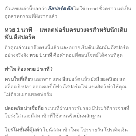
ตัวเลขเหล่านี้บอกว่า
อีสปอร์ต คือ
ไม่ใช่ trend ชั่วคราว แต่เป็น
อุตสาหกรรมที่ฝังรากแล้ว
หวย 1 นาที — แพลตฟอร์มครบวงจรสำหรับนักเดิม
พัน อีสปอร์ต
ถ้าคุณอ่านมาถึงตรงนี้แล้ว และอยากเริ่มต้น เดิมพัน อีสปอร์ต
อย่างจริงจัง
หวย 1 นาที
คือคำตอบที่ตอบโจทย์ได้ครบที่สุด
ทำไม ต้อง หวย 1 นาที ?
ครบในที่เดียว
นอกจาก แทง อีสปอร์ต แล้ว ยังมี ยอดนิยม สด
สล็อต ยิงปลา ลอตเตอรี่ กีฬา อีสปอร์ต ไพ่ แข่งสัตว์ ทำให้คุณ
ไม่ต้องแยกแพลตฟอร์ม
ปลอดภัย น่าเชื่อถือ
ระบบที่ผ่านการรับรอง มีประวัติการจ่ายที่
โปร่งใส และมีสมาชิกที่ใช้งานจริงเป็นหลักฐาน
โปรโมชั่นที่คุ้มค่า
โบนัสสมาชิกใหม่ โปรรายวัน โปรเติมเงิน