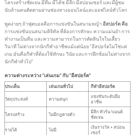
โครงสร้างชัดเจน มีทีม มีโค้ช มีลีก มีสปอนเซอร์ และมีผู้ชม
นับล้านคนติดตามผ่านช่องทางออนไลน์และออฟไลน์ทั่วโลก
พูดง่ายๆ ถ้าฟุตบอลคือการแข่งขันในสนามหญ้า
อีสปอร์ต คือ
การแข่งขันบนสนามดิจิทัล ที่ต้องการทักษะ ความแม่นยำ การ
ทำงานเป็นทีม และความสามารถในการตัดสินใจในเสี้ยว
วินาที ไม่ต่างจากนักกีฬาอาชีพแม้แต่น้อย “อีสปอร์ตไม่ใช่แค่
เกม มันคือกีฬาที่ต้องใช้ทักษะ วินัย และการฝึกซ้อมไม่ต่างจาก
นักกีฬาทั่วไป”
ความต่างระหว่าง “เล่นเกม” กับ “อีสปอร์ต”
ประเด็น
เล่นเกมทั่วไป
กีฬาอีสปอร์ต
แข่งขันระดับมือ
วัตถุประสงค์
ความสนุก
อาชีพ
มีลีก ทัวร์นาเมนต์
โครงสร้าง
ไม่มีกฎตายตัว
ชัดเจน
เงินรางวัล + สปอน
รายได้
ไม่มี
เซอร์