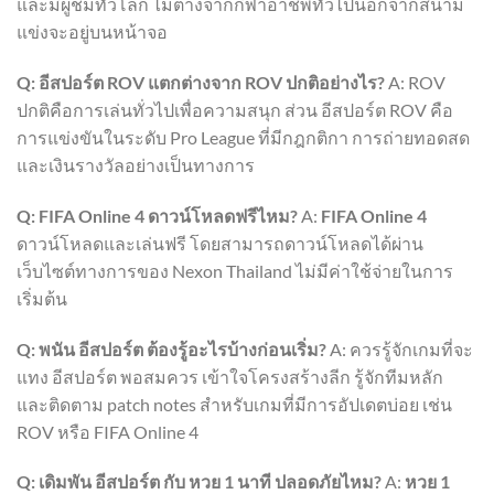
และมีผู้ชมทั่วโลก ไม่ต่างจากกีฬาอาชีพทั่วไปนอกจากสนาม
แข่งจะอยู่บนหน้าจอ
Q: อีสปอร์ต ROV แตกต่างจาก ROV ปกติอย่างไร?
A: ROV
ปกติคือการเล่นทั่วไปเพื่อความสนุก ส่วน อีสปอร์ต ROV คือ
การแข่งขันในระดับ Pro League ที่มีกฎกติกา การถ่ายทอดสด
และเงินรางวัลอย่างเป็นทางการ
Q: FIFA Online 4 ดาวน์โหลดฟรีไหม?
A:
FIFA Online 4
ดาวน์โหลดและเล่นฟรี โดยสามารถดาวน์โหลดได้ผ่าน
เว็บไซต์ทางการของ Nexon Thailand ไม่มีค่าใช้จ่ายในการ
เริ่มต้น
Q: พนัน อีสปอร์ต ต้องรู้อะไรบ้างก่อนเริ่ม?
A: ควรรู้จักเกมที่จะ
แทง อีสปอร์ต พอสมควร เข้าใจโครงสร้างลีก รู้จักทีมหลัก
และติดตาม patch notes สำหรับเกมที่มีการอัปเดตบ่อย เช่น
ROV หรือ FIFA Online 4
Q: เดิมพัน อีสปอร์ต กับ หวย 1 นาที ปลอดภัยไหม?
A:
หวย 1