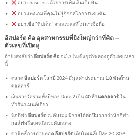
อย่า chase loss ด้วยการเพิ่มเงินเดิมพัน
อย่าแทงเกมที่คุณไม่รู้จักกลไกการแข่งขัน
อย่าเชื่อ “ทิปเด็ด” จากแหล่งที่ไม่น่าเชื่อถือ
อีสปอร์ต คือ อุตสาหกรรมที่ยิ่งใหญ่กว่าที่คิด —
ตัวเลขที่เปิดหู
ถ้ายังสงสัยว่า
อีสปอร์ต คือ
อะไรในเชิงธุรกิจ ลองดูตัวเลขเหล่า
นี้
ตลาด
อีสปอร์ต
โลกปี 2024 มีมูลค่าประมาณ
1.8 พันล้าน
ดอลลาร์
เงินรางวัลรวมทั้งปีของ Dota 2 เกิน
40 ล้านดอลลาร์
ใน
ทัวร์นาเมนต์เดียว
นักกีฬา
อีสปอร์ต
ระดับ top มีรายได้ต่อปีมากกว่านักกีฬา
กอล์ฟหรือเทนนิสระดับกลาง
ค่าสิทธิ์การถ่ายทอด
อีสปอร์ต
เติบโตเฉลี่ยปีละ 20-30%