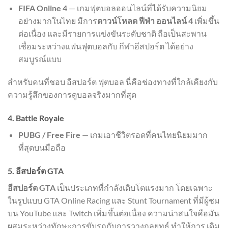
FIFA Online 4
— เกมฟุตบอลออนไลน์ที่ได้รับความนิยม
อย่างมากในไทย มีการ
ดาวน์โหลด ฟีฟ่า ออนไลน์ 4
เพิ่มขึ้น
ต่อเนื่อง และมีรายการแข่งขันระดับชาติ ถือเป็นสะพาน
เชื่อมระหว่างแฟนฟุตบอลกับ กีฬาอีสปอร์ต ได้อย่าง
สมบูรณ์แบบ
สำหรับคนที่ชอบ อีสปอร์ต ฟุตบอล นี่คือช่องทางที่ใกล้เคียงกับ
ความรู้สึกของการดูบอลจริงมากที่สุด
4. Battle Royale
PUBG / Free Fire
— เกมเอาชีวิตรอดที่คนไทยนิยมมาก
ที่สุดบนมือถือ
5. อีสปอร์ต GTA
อีสปอร์ต GTA
เป็นประเภทที่กำลังเติบโตแรงมาก โดยเฉพาะ
ในรูปแบบ GTA Online Racing และ Stunt Tournament ที่มีผู้ชม
บน YouTube และ Twitch เพิ่มขึ้นต่อเนื่อง ความน่าสนใจคือมัน
ผสมระหว่างทักษะการขับรถกับการวางกลยุทธ์ ทำให้การ เดิม