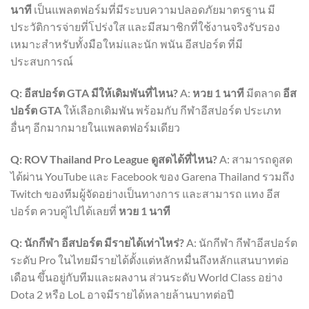
นาที
เป็นแพลตฟอร์มที่มีระบบความปลอดภัยมาตรฐาน มี
ประวัติการจ่ายที่โปร่งใส และมีสมาชิกที่ใช้งานจริงรับรอง
เหมาะสำหรับทั้งมือใหม่และนัก พนัน อีสปอร์ต ที่มี
ประสบการณ์
Q: อีสปอร์ต GTA มีให้เดิมพันที่ไหน?
A:
หวย 1 นาที
มีตลาด
อีส
ปอร์ต GTA
ให้เลือกเดิมพัน พร้อมกับ กีฬาอีสปอร์ต ประเภท
อื่นๆ อีกมากมายในแพลตฟอร์มเดียว
Q: ROV Thailand Pro League ดูสดได้ที่ไหน?
A: สามารถดูสด
ได้ผ่าน YouTube และ Facebook ของ Garena Thailand รวมถึง
Twitch ของทีมผู้จัดอย่างเป็นทางการ และสามารถ แทง อีส
ปอร์ต ควบคู่ไปได้เลยที่
หวย 1 นาที
Q: นักกีฬา อีสปอร์ต มีรายได้เท่าไหร่?
A: นักกีฬา กีฬาอีสปอร์ต
ระดับ Pro ในไทยมีรายได้ตั้งแต่หลักหมื่นถึงหลักแสนบาทต่อ
เดือน ขึ้นอยู่กับทีมและผลงาน ส่วนระดับ World Class อย่าง
Dota 2 หรือ LoL อาจมีรายได้หลายล้านบาทต่อปี