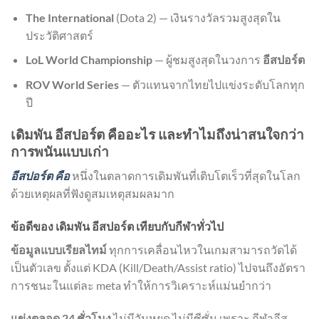
The International
(Dota 2) — เงินรางวัลรวมสูงสุดใน
ประวัติศาสตร์
LoL World Championship
— ผู้ชมสูงสุดในวงการ
อีสปอร์ต
ROV World Series
— ตัวแทนจากไทยไปแข่งระดับโลกทุก
ปี
เดิมพัน อีสปอร์ต คืออะไร และทำไมถึงน่าสนใจกว่า
การพนันแบบเก่า
อีสปอร์ต คือ
หนึ่งในตลาดการเดิมพันที่เติบโตเร็วที่สุดในโลก
ด้วยเหตุผลที่ฟังดูสมเหตุสมผลมาก
ข้อดีของ เดิมพัน อีสปอร์ต เทียบกับกีฬาทั่วไป
ข้อมูลแบบเรียลไทม์
ทุกการเคลื่อนไหวในเกมสามารถวัดได้
เป็นตัวเลข ตั้งแต่ KDA (Kill/Death/Assist ratio) ไปจนถึงอัตรา
การชนะในแต่ละ meta ทำให้การวิเคราะห์แม่นยำกว่า
แข่งตลอด 24 ชั่วโมง
ไม่มีวันหยุด ไม่มีซีซั่น เพราะ กีฬาอีส