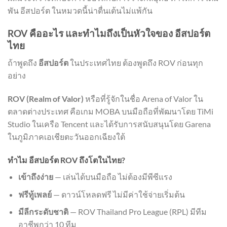
พัน อีสปอร์ต ในหมวดนี้น่าตื่นเต้นไม่แพ้กัน
ROV คืออะไร และทำไมถึงเป็นหัวใจของ อีสปอร์ต
ไทย
ถ้าพูดถึง
อีสปอร์ต
ในประเทศไทย ต้องพูดถึง ROV ก่อนทุก
อย่าง
ROV (Realm of Valor)
หรือที่รู้จักในชื่อ Arena of Valor ใน
ตลาดต่างประเทศ คือเกม MOBA บนมือถือที่พัฒนาโดย TiMi
Studio ในเครือ Tencent และได้รับการสนับสนุนโดย Garena
ในภูมิภาคเอเชียตะวันออกเฉียงใต้
ทำไม อีสปอร์ต ROV ถึงโตในไทย?
เข้าถึงง่าย
— เล่นได้บนมือถือ ไม่ต้องมีพีซีแรง
ฟรีทู้เพลย์
— ดาวน์โหลดฟรี ไม่มีค่าใช้จ่ายเริ่มต้น
มีลีกระดับชาติ
— ROV Thailand Pro League (RPL) มีทีม
อาชีพกว่า 10 ทีม