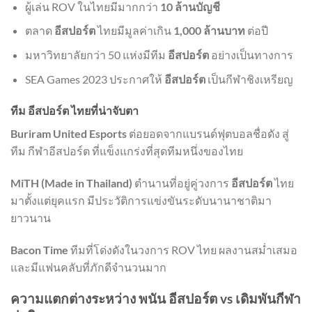
ผู้เล่น ROV ในไทยมีมากกว่า
10 ล้านบัญชี
ตลาด
อีสปอร์ต
ไทยมีมูลค่าเกิน
1,000 ล้านบาท
ต่อปี
มหาวิทยาลัยกว่า 50 แห่งมีทีม
อีสปอร์ต
อย่างเป็นทางการ
SEA Games 2023 ประกาศให้
อีสปอร์ต
เป็นกีฬาชิงเหรียญ
ทีม อีสปอร์ต ไทยที่น่าจับตา
Buriram United Esports
ต่อยอดจากแบรนด์ฟุตบอลชื่อดัง สู่
ทีม กีฬาอีสปอร์ต ที่แข็งแกร่งที่สุดทีมหนึ่งของไทย
MiTH (Made in Thailand)
ตำนานที่อยู่คู่วงการ
อีสปอร์ต
ไทย
มาตั้งแต่ยุคแรก มีประวัติการแข่งขันระดับนานาชาติมา
ยาวนาน
Bacon Time
ทีมที่โด่งดังในวงการ ROV ไทย ผลงานสม่ำเสมอ
และมีแฟนคลับที่ภักดีจำนวนมาก
ความแตกต่างระหว่าง พนัน อีสปอร์ต vs เดิมพันกีฬา